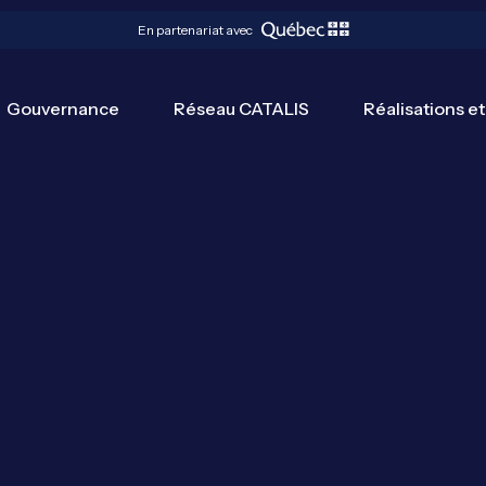
 j'accepte les Termes et conditions et la Politique de vie privée de Re
En partenariat avec
uébec - CATALIS. *
Gouvernance
Réseau CATALIS
Réalisations et