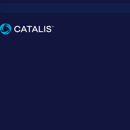
J'ai lu et
clinique Q