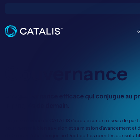
Gouvernance
Une gouvernance efficace qui conjugue au p
le progrès de demain.
​La gouvernance de CATALIS s’appuie sur un réseau de parte
pour mener à bien sa vision et sa mission d’avancement et 
de la recherche clinique au Québec. Les comités consultatif