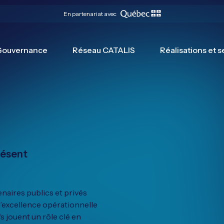
En partenariat avec
Gouvernance
Réseau CATALIS
Réalisations et s
résent
naires publics et privés
d’excellence opérationnelle
s jouent un rôle clé en