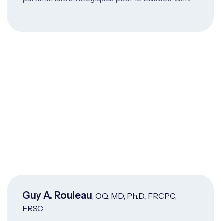
Guy A. Rouleau
, OQ, MD, Ph.D., FRCPC,
FRSC