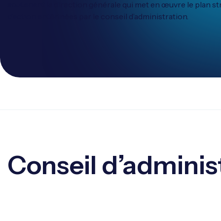
soutenant la direction générale qui met en œuvre le plan str
d’action entérinées par le conseil d’administration.
Conseil d’adminis