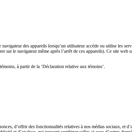
e navigateur des appareils lorsqu’un utilisateur accède ou utilise les servi
er sur le navigateur même après l’arrêt de ces appareils). Ce site web ut
témoins, à partir de la ‘Déclaration relative aux témoins’.
nces, d’offrir des fonctionnalités relatives à nos médias sociaux, et d
publicité et d’analyse, qui peuvent combiner celles-ci avec d’autres donné