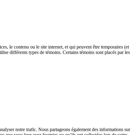
ces, le contenu ou le site internet, et qui peuvent être temporaires (et
ilise différents types de témoins. Certains témoins sont placés par les
’analyser notre trafic. Nous partageons également des informations sur
es que vous leur avez fournies ou qu’ils ont collectées lors de votre