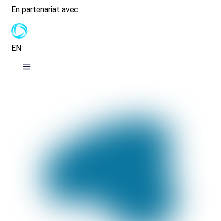
En partenariat avec
EN
uvernance
seau CATALIS
lisations et services