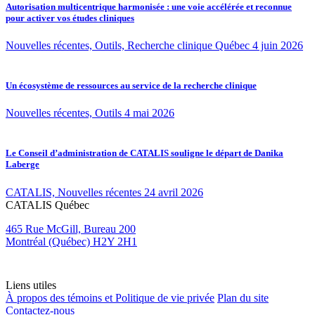
Autorisation multicentrique harmonisée : une voie accélérée et reconnue
pour activer vos études cliniques
Nouvelles récentes, Outils, Recherche clinique Québec
4 juin 2026
Un écosystème de ressources au service de la recherche clinique
Nouvelles récentes, Outils
4 mai 2026
Le Conseil d’administration de CATALIS souligne le départ de Danika
Laberge
CATALIS, Nouvelles récentes
24 avril 2026
CATALIS Québec
465 Rue McGill, Bureau 200
Montréal (Québec) H2Y 2H1
Liens utiles
À propos des témoins et Politique de vie privée
Plan du site
Contactez-nous