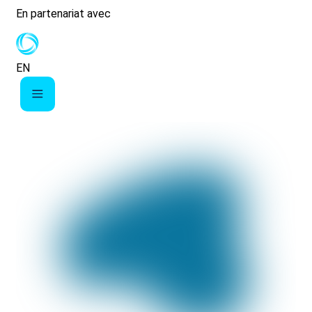
En partenariat avec
EN
uvernance
seau CATALIS
lisations et services